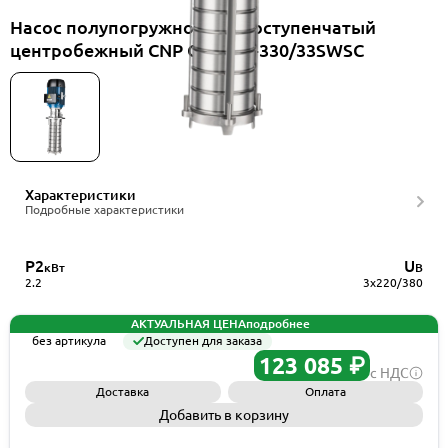
Насос полупогружной многоступенчатый
центробежный CNP CDLKF1-330/33SWSC
Характеристики
Подробные характеристики
P2
U
кВт
В
2.2
3x220/380
АКТУАЛЬНАЯ ЦЕНА
подробнее
без артикула
Доступен для заказа
123 085 ₽
с НДС
Доставка
Оплата
Добавить в корзину
Запросить КП