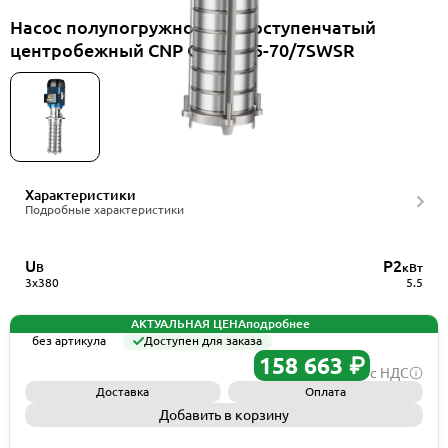
Насос полупогружной многоступенчатый
центробежный CNP CDLKF15-70/7SWSR
Характеристики
Подробные характеристики
U
P2
В
кВт
3x380
5.5
АКТУАЛЬНАЯ ЦЕНА
подробнее
без артикула
Доступен для заказа
158 663 ₽
с НДС
Доставка
Оплата
Добавить в корзину
Запросить КП