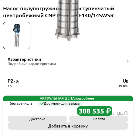
Насос полупогружной многоступенчатый
центробежный CNP CDLKF20-140/14SWSR
Характеристики
Подробные характеристики
P2
U
кВт
В
15
3x380
АКТУАЛЬНАЯ ЦЕНА
подробнее
без артикула
Доступен для заказа
308 535 ₽
с НДС
Доставка
Оплата
Добавить в корзину
Запросить КП