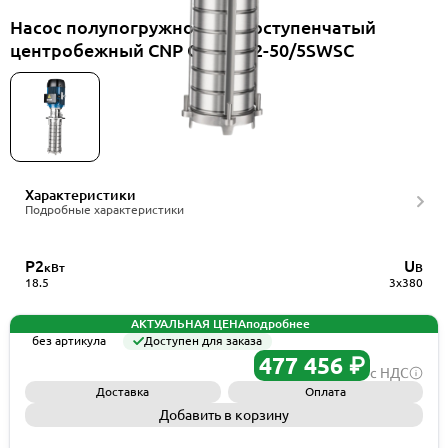
Насос полупогружной многоступенчатый
центробежный CNP CDLKF42-50/5SWSC
Характеристики
Подробные характеристики
P2
U
кВт
В
18.5
3x380
АКТУАЛЬНАЯ ЦЕНА
подробнее
без артикула
Доступен для заказа
477 456 ₽
с НДС
Доставка
Оплата
Добавить в корзину
Запросить КП