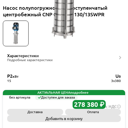
Насос полупогружной многоступенчатый
центробежный CNP CDLK20-130/13SWPR
Характеристики
Подробные характеристики
P2
U
кВт
В
15
3x380
АКТУАЛЬНАЯ ЦЕНА
подробнее
без артикула
Доступен для заказа
278 380 ₽
с НДС
Доставка
Оплата
Добавить в корзину
Запросить КП