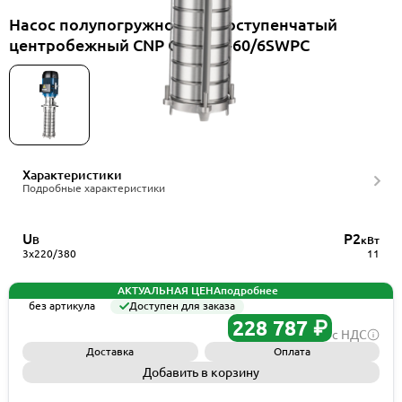
Насос полупогружной многоступенчатый
центробежный CNP CDLK32-60/6SWPC
Характеристики
Подробные характеристики
U
P2
В
кВт
3x220/380
11
АКТУАЛЬНАЯ ЦЕНА
подробнее
без артикула
Доступен для заказа
228 787 ₽
с НДС
Доставка
Оплата
Добавить в корзину
Запросить КП