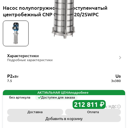
Насос полупогружной многоступенчатый
центробежный CNP CDLK42-20/2SWPC
Характеристики
Подробные характеристики
P2
U
кВт
В
7.5
3x380
АКТУАЛЬНАЯ ЦЕНА
подробнее
без артикула
Доступен для заказа
212 811 ₽
с НДС
Доставка
Оплата
Добавить в корзину
Запросить КП