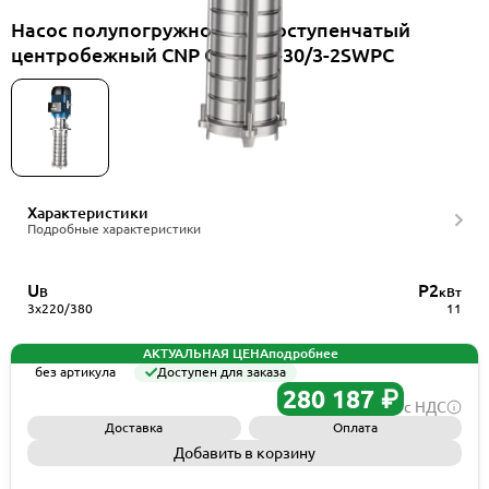
Насос полупогружной многоступенчатый
центробежный CNP CDLK42-30/3-2SWPC
Характеристики
Подробные характеристики
U
P2
В
кВт
3x220/380
11
АКТУАЛЬНАЯ ЦЕНА
подробнее
без артикула
Доступен для заказа
280 187 ₽
с НДС
Доставка
Оплата
Добавить в корзину
Запросить КП