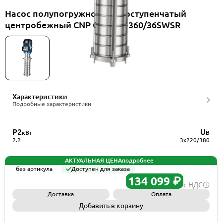
Насос полупогружной многоступенчатый
центробежный CNP CDLKF1-360/36SWSR
Характеристики
Подробные характеристики
P2
U
кВт
В
2.2
3x220/380
АКТУАЛЬНАЯ ЦЕНА
подробнее
без артикула
Доступен для заказа
134 099 ₽
с НДС
Доставка
Оплата
Добавить в корзину
Запросить КП