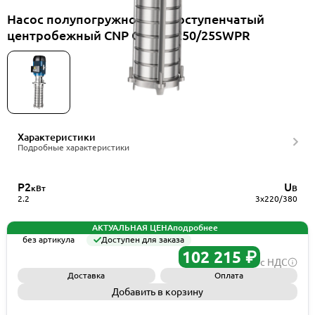
Насос полупогружной многоступенчатый
центробежный CNP CDLK3-250/25SWPR
Характеристики
Подробные характеристики
P2
U
кВт
В
2.2
3x220/380
АКТУАЛЬНАЯ ЦЕНА
подробнее
без артикула
Доступен для заказа
102 215 ₽
с НДС
Доставка
Оплата
Добавить в корзину
Запросить КП