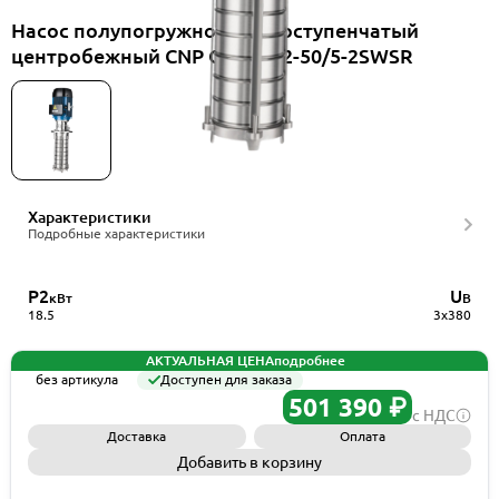
Насос полупогружной многоступенчатый
центробежный CNP CDLKF42-50/5-2SWSR
Характеристики
Подробные характеристики
P2
U
кВт
В
18.5
3x380
АКТУАЛЬНАЯ ЦЕНА
подробнее
без артикула
Доступен для заказа
501 390 ₽
с НДС
Доставка
Оплата
Добавить в корзину
Запросить КП