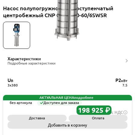
Насос полупогружной многоступенчатый
центробежный CNP CDLKF20-60/6SWSR
Характеристики
Подробные характеристики
U
P2
В
кВт
3x380
7.5
АКТУАЛЬНАЯ ЦЕНА
подробнее
без артикула
Доступен для заказа
198 925 ₽
с НДС
Доставка
Оплата
Добавить в корзину
Запросить КП