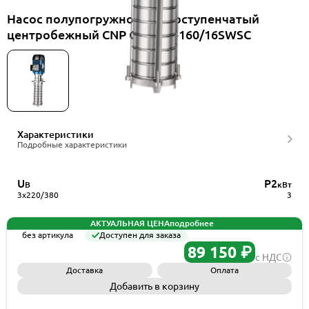
Насос полупогружной многоступенчатый
центробежный CNP CDLKF4-160/16SWSC
Характеристики
Подробные характеристики
U
P2
В
кВт
3x220/380
3
АКТУАЛЬНАЯ ЦЕНА
подробнее
без артикула
Доступен для заказа
89 150 ₽
с НДС
Доставка
Оплата
Добавить в корзину
Запросить КП