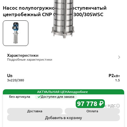
Насос полупогружной многоступенчатый
центробежный CNP CDLKF1-300/30SWSC
Характеристики
Подробные характеристики
U
P2
В
кВт
3x220/380
1.5
АКТУАЛЬНАЯ ЦЕНА
подробнее
без артикула
Доступен для заказа
97 778 ₽
с НДС
Доставка
Оплата
Добавить в корзину
Запросить КП