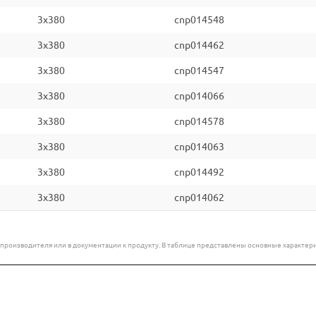
3x380
cnp014548
3x380
cnp014462
3x380
cnp014547
3x380
cnp014066
3x380
cnp014578
3x380
cnp014063
3x380
cnp014492
3x380
cnp014062
е производителя или в документации к продукту. В таблице представлены основные характ