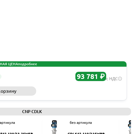
НАЯ ЦЕНА
подробнее
93 781 ₽
с НДС
корзину
Запросить КП
CNP CDLK
 артикула
без артикула
F42-130/13-2SWSR
CDLK42-110/11SWPR