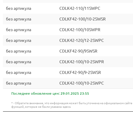
без артикула
CDLK42-110/11SWPC
без артикула
CDLKF42-100/10-2SWSR
без артикула
CDLK42-100/10SWPR
без артикула
CDLK42-120/12-2SWPC
без артикула
CDLKF42-90/9SWSR
без артикула
CDLK42-100/10-2SWPR
без артикула
CDLKF42-90/9-2SWSR
без артикула
CDLK42-100/10-2SWPC
Последнее обновление цен:
29.01.2025 23:55
* - Обратите внимание, что информация может быть уточнена на официальном сайт
функций, которые не были указаны здесь