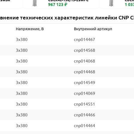
967 123 ₽
1 03
внение технических характеристик линейки CNP 
Напряжение, В
Внутренний артикул
3x380
cnp014467
3x380
cnp014568
3x380
cnp014068
3x380
cnp014468
3x380
cnp014549
3x380
cnp014069
3x380
cnp014551
3x380
cnp014466
3x380
cnp014464