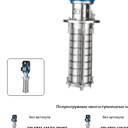
Полупогружные многоступенчатые н
без артикула
без артикула
CDLKF42-130/13-2SWSC
CDLKF42-120/1