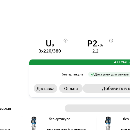
U
P2
В
кВт
3x220/380
2.2
АКТУАЛЬ
без артикула
Доступен для заказа
Добавить в 
Доставка
Оплата
асосы
без артикула
без
2SWSR
CDLK42-130/13-2SWPC
CDLK