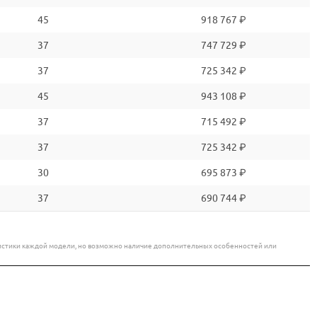
45
918 767 ₽
37
747 729 ₽
37
725 342 ₽
45
943 108 ₽
37
715 492 ₽
37
725 342 ₽
30
695 873 ₽
37
690 744 ₽
еристики каждой модели, но возможно наличие дополнительных особенностей или