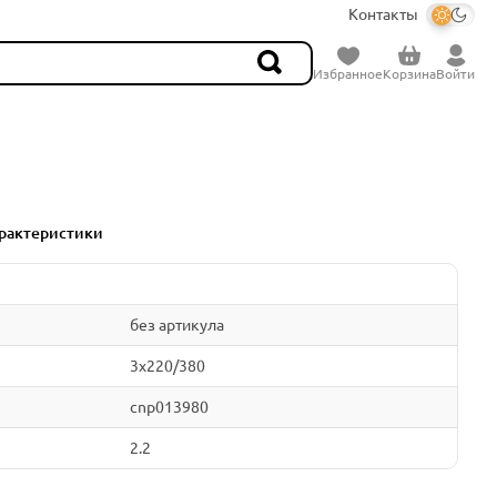
Контакты
Избранное
Корзина
Войти
рактеристики
без артикула
3x220/380
cnp013980
2.2