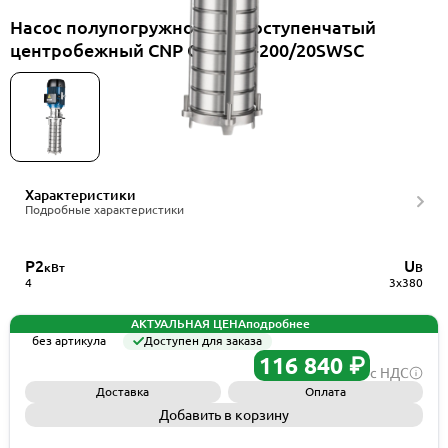
Насос полупогружной многоступенчатый
центробежный CNP CDLKF4-200/20SWSC
Характеристики
Подробные характеристики
P2
U
кВт
В
4
3x380
АКТУАЛЬНАЯ ЦЕНА
подробнее
без артикула
Доступен для заказа
116 840 ₽
с НДС
Доставка
Оплата
Добавить в корзину
Запросить КП