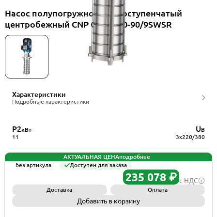
Насос полупогружной многоступенчатый
центробежный CNP CDLKF20-90/9SWSR
Характеристики
Подробные характеристики
P2
U
кВт
В
11
3x220/380
АКТУАЛЬНАЯ ЦЕНА
подробнее
без артикула
Доступен для заказа
235 078 ₽
с НДС
Доставка
Оплата
Добавить в корзину
Запросить КП