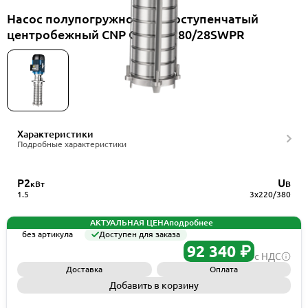
Насос полупогружной многоступенчатый
центробежный CNP CDLK1-280/28SWPR
Характеристики
Подробные характеристики
P2
U
кВт
В
1.5
3x220/380
АКТУАЛЬНАЯ ЦЕНА
подробнее
без артикула
Доступен для заказа
92 340 ₽
с НДС
Доставка
Оплата
Добавить в корзину
Запросить КП