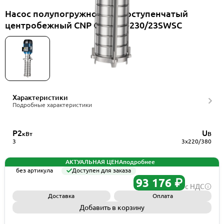
Насос полупогружной многоступенчатый
центробежный CNP CDLKF2-230/23SWSC
Характеристики
Подробные характеристики
P2
U
кВт
В
3
3x220/380
АКТУАЛЬНАЯ ЦЕНА
подробнее
без артикула
Доступен для заказа
93 176 ₽
с НДС
Доставка
Оплата
Добавить в корзину
Запросить КП