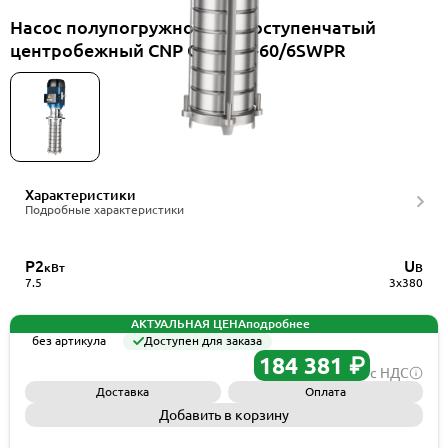
Насос полупогружной многоступенчатый
центробежный CNP CDLK20-60/6SWPR
Характеристики
Подробные характеристики
P2
U
кВт
В
7.5
3x380
АКТУАЛЬНАЯ ЦЕНА
подробнее
без артикула
Доступен для заказа
184 381 ₽
с НДС
Доставка
Оплата
Добавить в корзину
Запросить КП