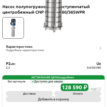
Насос полупогружной многоступенчатый
центробежный CNP CDLK1-360/36SWPR
Характеристики
Подробные характеристики
P2
U
кВт
В
2.2
3x220/380
АКТУАЛЬНАЯ ЦЕНА
подробнее
без артикула
Доступен для заказа
128 590 ₽
с НДС
Доставка
Оплата
Добавить в корзину
Запросить КП