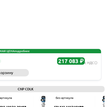
НАЯ ЦЕНА
подробнее
217 083 ₽
с НДС
корзину
Запросить КП
CNP CDLK
 артикула
без артикула
F42-130/13-2SWSR
CDLK42-110/11SWPR