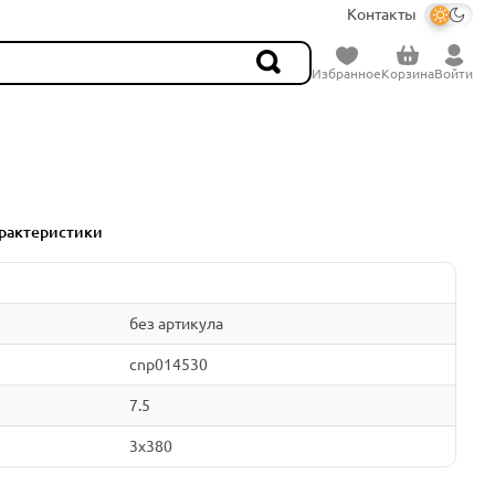
Контакты
Избранное
Корзина
Войти
рактеристики
без артикула
cnp014530
7.5
3x380