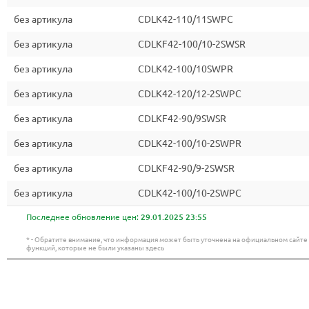
без артикула
CDLK42-110/11SWPC
без артикула
CDLKF42-100/10-2SWSR
без артикула
CDLK42-100/10SWPR
без артикула
CDLK42-120/12-2SWPC
без артикула
CDLKF42-90/9SWSR
без артикула
CDLK42-100/10-2SWPR
без артикула
CDLKF42-90/9-2SWSR
без артикула
CDLK42-100/10-2SWPC
Последнее обновление цен:
29.01.2025 23:55
* - Обратите внимание, что информация может быть уточнена на официальном сайт
функций, которые не были указаны здесь