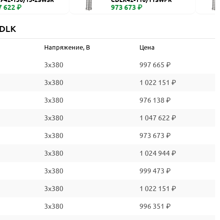
7 622 ₽
973 673 ₽
CDLK
Напряжение, В
Цена
3x380
997 665 ₽
3x380
1 022 151 ₽
3x380
976 138 ₽
3x380
1 047 622 ₽
3x380
973 673 ₽
3x380
1 024 944 ₽
3x380
999 473 ₽
3x380
1 022 151 ₽
3x380
996 351 ₽