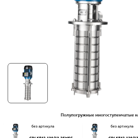
Полупогружные многоступенчатые н
без артикула
без артикула
CDLKF42-130/13-2SWSC
CDLKF42-120/1