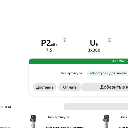
P2
U
кВт
В
7.5
3x380
АКТУАЛЬ
без артикула
Доступен для заказа
Добавить в 
Доставка
Оплата
асосы
без артикула
без
2SWSR
CDLK42-130/13-2SWPC
CDLK