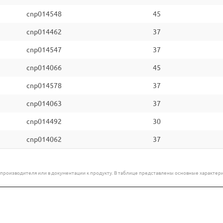
cnp014548
45
cnp014462
37
cnp014547
37
cnp014066
45
cnp014578
37
cnp014063
37
cnp014492
30
cnp014062
37
е производителя или в документации к продукту. В таблице представлены основные характ