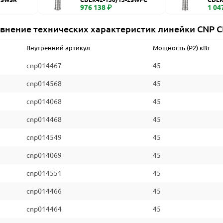
976 138 ₽
1 04
внение технических характеристик линейки CNP 
Внутренний артикул
Мощность (P2) кВт
cnp014467
45
cnp014568
45
cnp014068
45
cnp014468
45
cnp014549
45
cnp014069
45
cnp014551
45
cnp014466
45
cnp014464
45