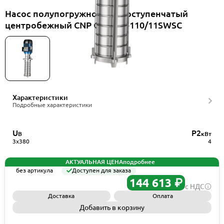
Насос полупогружной многоступенчатый
центробежный CNP CDLKF8-110/11SWSC
Характеристики
Подробные характеристики
U
P2
В
кВт
3x380
4
АКТУАЛЬНАЯ ЦЕНА
подробнее
без артикула
Доступен для заказа
144 613 ₽
с НДС
Доставка
Оплата
Добавить в корзину
Запросить КП