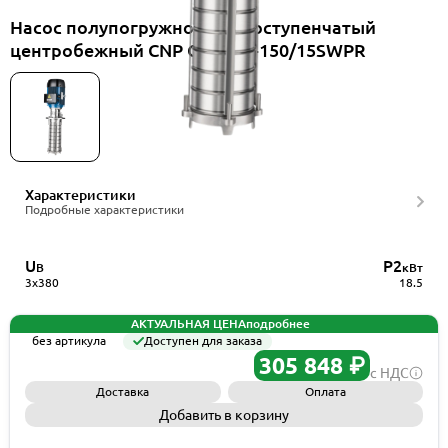
Насос полупогружной многоступенчатый
центробежный CNP CDLK20-150/15SWPR
Характеристики
Подробные характеристики
U
P2
В
кВт
3x380
18.5
АКТУАЛЬНАЯ ЦЕНА
подробнее
без артикула
Доступен для заказа
305 848 ₽
с НДС
Доставка
Оплата
Добавить в корзину
Запросить КП