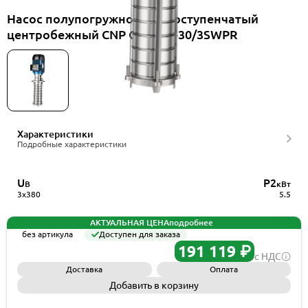
Насос полупогружной многоступенчатый
центробежный CNP CDLK32-30/3SWPR
Характеристики
Подробные характеристики
U
P2
В
кВт
3x380
5.5
АКТУАЛЬНАЯ ЦЕНА
подробнее
без артикула
Доступен для заказа
191 119 ₽
с НДС
Доставка
Оплата
Добавить в корзину
Запросить КП