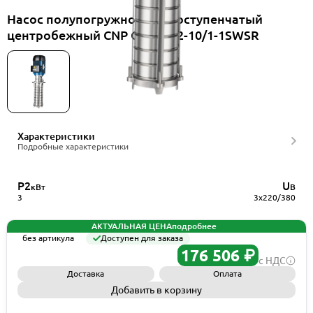
Насос полупогружной многоступенчатый
центробежный CNP CDLKF42-10/1-1SWSR
Характеристики
Подробные характеристики
P2
U
кВт
В
3
3x220/380
АКТУАЛЬНАЯ ЦЕНА
подробнее
без артикула
Доступен для заказа
176 506 ₽
с НДС
Доставка
Оплата
Добавить в корзину
Запросить КП