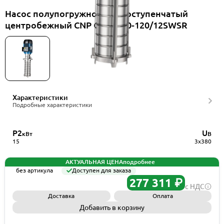
Насос полупогружной многоступенчатый
центробежный CNP CDLKF20-120/12SWSR
Характеристики
Подробные характеристики
P2
U
кВт
В
15
3x380
АКТУАЛЬНАЯ ЦЕНА
подробнее
без артикула
Доступен для заказа
277 311 ₽
с НДС
Доставка
Оплата
Добавить в корзину
Запросить КП