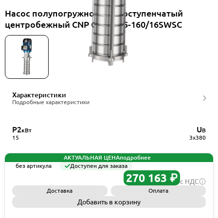
Насос полупогружной многоступенчатый
центробежный CNP CDLKF15-160/16SWSC
Характеристики
Подробные характеристики
P2
U
кВт
В
15
3x380
АКТУАЛЬНАЯ ЦЕНА
подробнее
без артикула
Доступен для заказа
270 163 ₽
с НДС
Доставка
Оплата
Добавить в корзину
Запросить КП