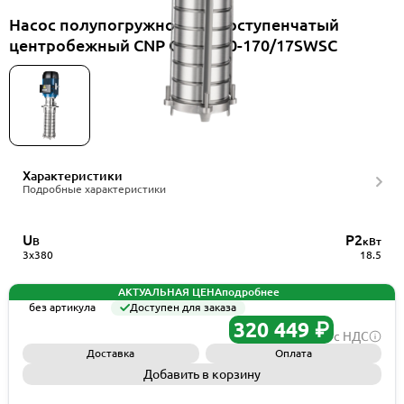
Насос полупогружной многоступенчатый
центробежный CNP CDLKF20-170/17SWSC
Характеристики
Подробные характеристики
U
P2
В
кВт
3x380
18.5
АКТУАЛЬНАЯ ЦЕНА
подробнее
без артикула
Доступен для заказа
320 449 ₽
с НДС
Доставка
Оплата
Добавить в корзину
Запросить КП