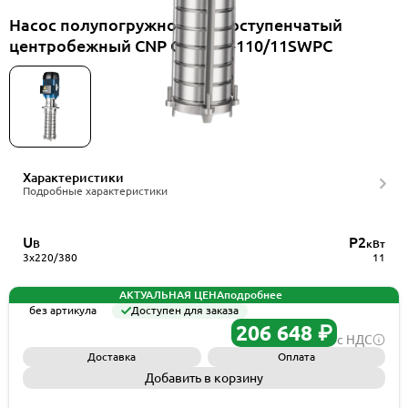
Насос полупогружной многоступенчатый
центробежный CNP CDLK15-110/11SWPC
Характеристики
Подробные характеристики
U
P2
В
кВт
3x220/380
11
АКТУАЛЬНАЯ ЦЕНА
подробнее
без артикула
Доступен для заказа
206 648 ₽
с НДС
Доставка
Оплата
Добавить в корзину
Запросить КП