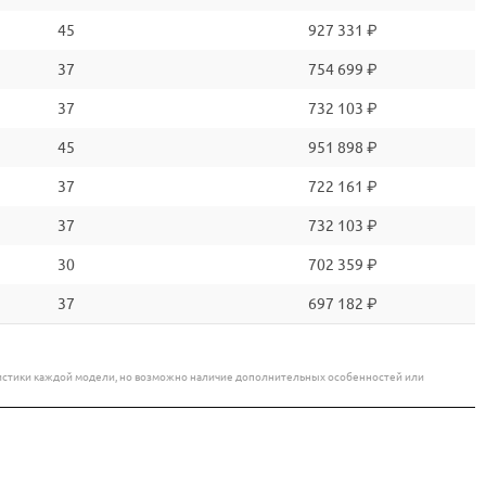
45
927 331 ₽
37
754 699 ₽
37
732 103 ₽
45
951 898 ₽
37
722 161 ₽
37
732 103 ₽
30
702 359 ₽
37
697 182 ₽
еристики каждой модели, но возможно наличие дополнительных особенностей или