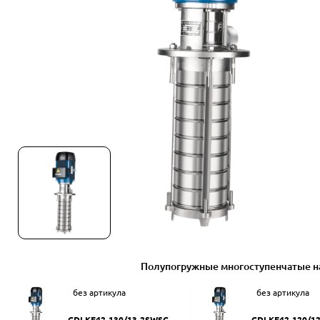
Полупогружные многоступенчатые н
без артикула
без артикула
CDLKF42-130/13-2SWSC
CDLKF42-120/1