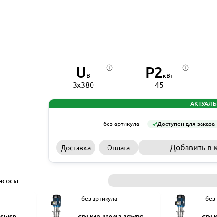
U
P2
В
кВт
3x380
45
АКТУАЛЬ
без артикула
Доступен для заказа
Добавить в 
Доставка
Оплата
асосы
без артикула
без
2SWSR
CDLK42-130/13-2SWPC
CDLK