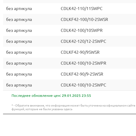
без артикула
CDLK42-110/11SWPC
без артикула
CDLKF42-100/10-2SWSR
без артикула
CDLK42-100/10SWPR
без артикула
CDLK42-120/12-2SWPC
без артикула
CDLKF42-90/9SWSR
без артикула
CDLK42-100/10-2SWPR
без артикула
CDLKF42-90/9-2SWSR
без артикула
CDLK42-100/10-2SWPC
Последнее обновление цен:
29.01.2025 23:55
* - Обратите внимание, что информация может быть уточнена на официальном сайт
функций, которые не были указаны здесь