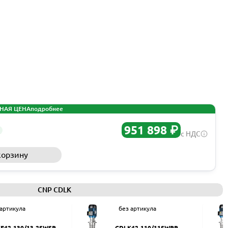
НАЯ ЦЕНА
подробнее
951 898 ₽
с НДС
корзину
Запросить КП
CNP CDLK
 артикула
без артикула
F42-130/13-2SWSR
CDLK42-110/11SWPR