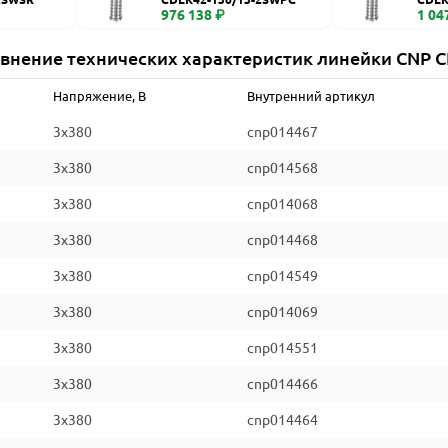
976 138 ₽
1 04
внение технических характеристик линейки CNP 
Напряжение, В
Внутренний артикул
3x380
cnp014467
3x380
cnp014568
3x380
cnp014068
3x380
cnp014468
3x380
cnp014549
3x380
cnp014069
3x380
cnp014551
3x380
cnp014466
3x380
cnp014464