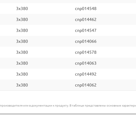
3x380
cnp014548
3x380
cnp014462
3x380
cnp014547
3x380
cnp014066
3x380
cnp014578
3x380
cnp014063
3x380
cnp014492
3x380
cnp014062
е производителя или в документации к продукту. В таблице представлены основные характ