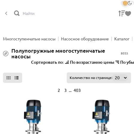
Многоступенчатые насосы
Насосное оборудование
Каталог
Полупогружные многоступенчатые
8053
насосы
Сортировать по:
По возрастанию цены
По уб
Все фильтры
Количество на странице:
...
1
2
3
403