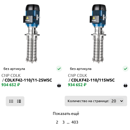
без артикула
без артикула
CNP CDLK
CNP CDLK
CDLKF42-110/11-2SWSC
CDLKF42-110/11SWSC
934 652 ₽
934 652 ₽
Количество на странице:
Показать ещё
...
1
2
3
403