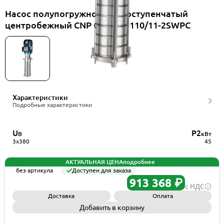
Насос полупогружной многоступенчатый
центробежный CNP CDLK42-110/11-2SWPC
Характеристики
Подробные характеристики
U
P2
В
кВт
3x380
45
АКТУАЛЬНАЯ ЦЕНА
подробнее
без артикула
Доступен для заказа
913 368 ₽
с НДС
Доставка
Оплата
Добавить в корзину
Запросить КП