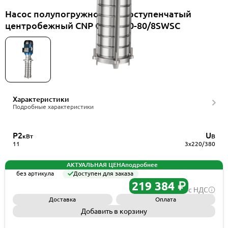
Насос полупогружной многоступенчатый
центробежный CNP CDLKF20-80/8SWSC
Характеристики
Подробные характеристики
P2
U
кВт
В
11
3x220/380
АКТУАЛЬНАЯ ЦЕНА
подробнее
без артикула
Доступен для заказа
219 384 ₽
с НДС
Доставка
Оплата
Добавить в корзину
Запросить КП