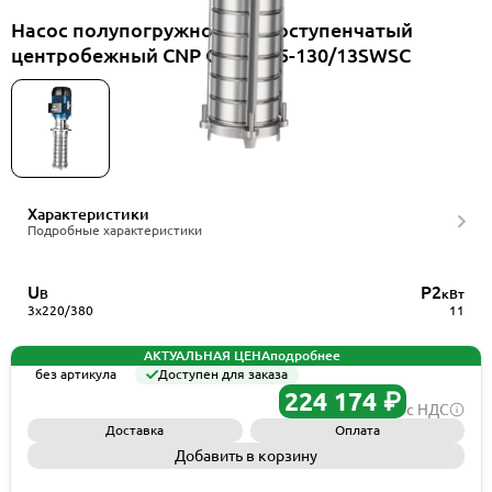
Насос полупогружной многоступенчатый
центробежный CNP CDLKF15-130/13SWSC
Характеристики
Подробные характеристики
U
P2
В
кВт
3x220/380
11
АКТУАЛЬНАЯ ЦЕНА
подробнее
без артикула
Доступен для заказа
224 174 ₽
с НДС
Доставка
Оплата
Добавить в корзину
Запросить КП