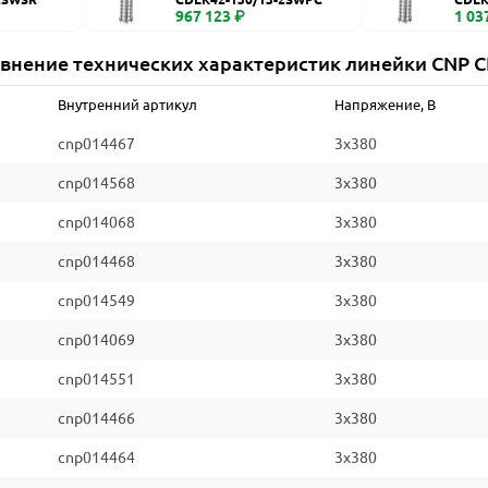
967 123 ₽
1 03
внение технических характеристик линейки CNP 
Внутренний артикул
Напряжение, В
cnp014467
3x380
cnp014568
3x380
cnp014068
3x380
cnp014468
3x380
cnp014549
3x380
cnp014069
3x380
cnp014551
3x380
cnp014466
3x380
cnp014464
3x380