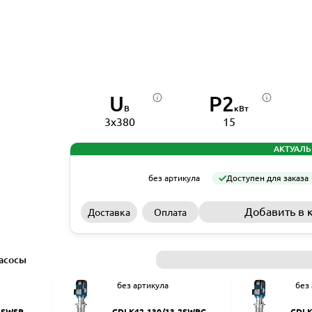
U
P2
В
кВт
3x380
15
АКТУАЛЬ
без артикула
Доступен для заказа
Добавить в 
Доставка
Оплата
асосы
без артикула
без
2SWSR
CDLK42-130/13-2SWPC
CDLK