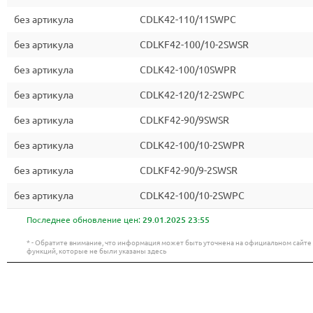
без артикула
CDLK42-110/11SWPC
без артикула
CDLKF42-100/10-2SWSR
без артикула
CDLK42-100/10SWPR
без артикула
CDLK42-120/12-2SWPC
без артикула
CDLKF42-90/9SWSR
без артикула
CDLK42-100/10-2SWPR
без артикула
CDLKF42-90/9-2SWSR
без артикула
CDLK42-100/10-2SWPC
Последнее обновление цен:
29.01.2025 23:55
* - Обратите внимание, что информация может быть уточнена на официальном сайт
функций, которые не были указаны здесь