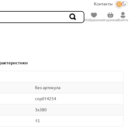
Контакты
Избранное
Корзина
Войти
рактеристики
без артикула
cnp014254
3x380
15