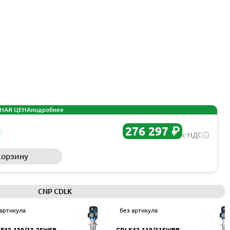
НАЯ ЦЕНА
подробнее
276 297 ₽
с НДС
корзину
Запросить КП
CNP CDLK
 артикула
без артикула
F42-130/13-2SWSR
CDLK42-110/11SWPR