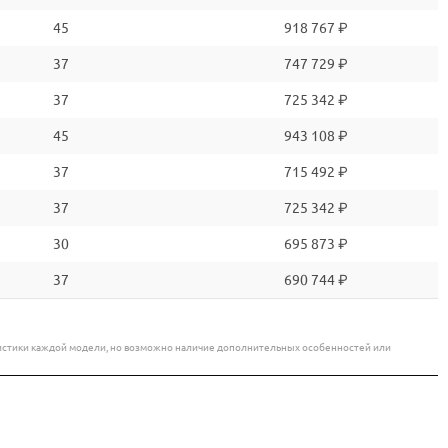
45
918 767 ₽
37
747 729 ₽
37
725 342 ₽
45
943 108 ₽
37
715 492 ₽
37
725 342 ₽
30
695 873 ₽
37
690 744 ₽
еристики каждой модели, но возможно наличие дополнительных особенностей или