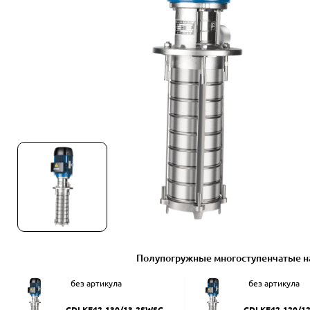
Полупогружные многоступенчатые н
без артикула
без артикула
CDLKF42-130/13-2SWSC
CDLKF42-120/1