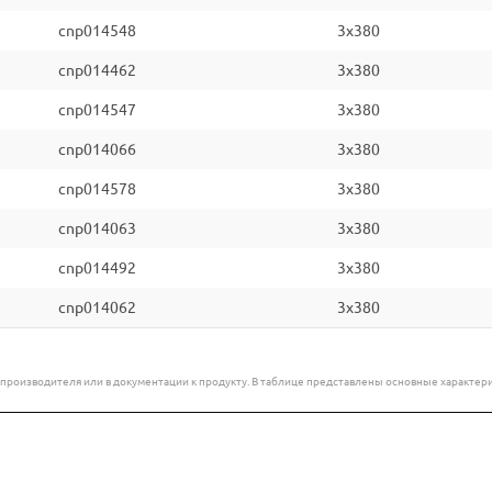
cnp014548
3x380
cnp014462
3x380
cnp014547
3x380
cnp014066
3x380
cnp014578
3x380
cnp014063
3x380
cnp014492
3x380
cnp014062
3x380
е производителя или в документации к продукту. В таблице представлены основные характ