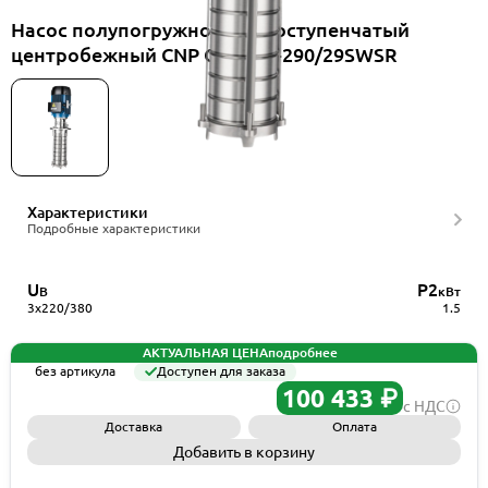
Насос полупогружной многоступенчатый
центробежный CNP CDLKF1-290/29SWSR
Характеристики
Подробные характеристики
U
P2
В
кВт
3x220/380
1.5
АКТУАЛЬНАЯ ЦЕНА
подробнее
без артикула
Доступен для заказа
100 433 ₽
с НДС
Доставка
Оплата
Добавить в корзину
Запросить КП