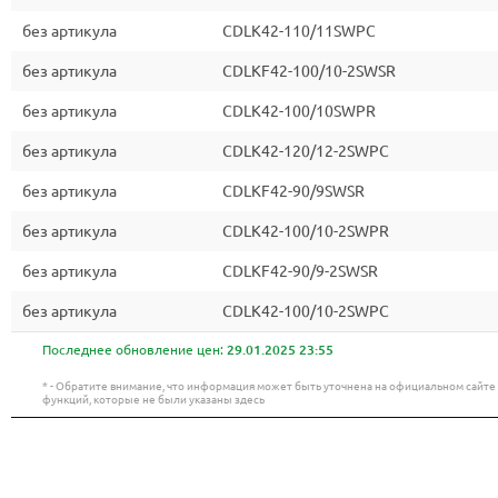
без артикула
CDLK42-110/11SWPC
без артикула
CDLKF42-100/10-2SWSR
без артикула
CDLK42-100/10SWPR
без артикула
CDLK42-120/12-2SWPC
без артикула
CDLKF42-90/9SWSR
без артикула
CDLK42-100/10-2SWPR
без артикула
CDLKF42-90/9-2SWSR
без артикула
CDLK42-100/10-2SWPC
Последнее обновление цен:
29.01.2025 23:55
* - Обратите внимание, что информация может быть уточнена на официальном сайт
функций, которые не были указаны здесь