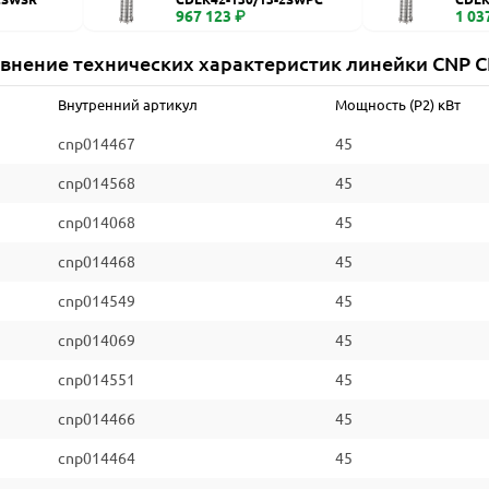
967 123 ₽
1 03
внение технических характеристик линейки CNP 
Внутренний артикул
Мощность (P2) кВт
cnp014467
45
cnp014568
45
cnp014068
45
cnp014468
45
cnp014549
45
cnp014069
45
cnp014551
45
cnp014466
45
cnp014464
45