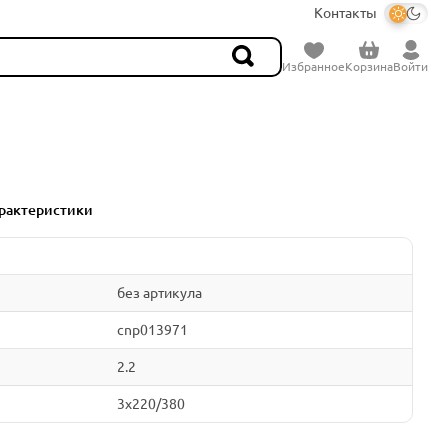
Контакты
Избранное
Корзина
Войти
рактеристики
без артикула
cnp013971
2.2
3x220/380