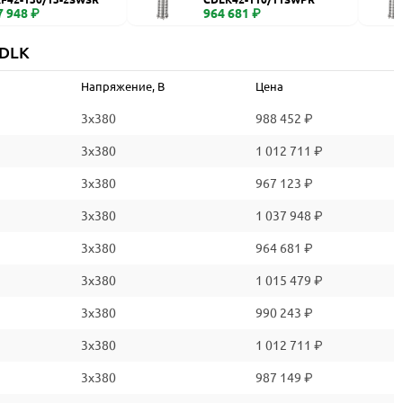
7 948 ₽
964 681 ₽
CDLK
Напряжение, В
Цена
3x380
988 452 ₽
3x380
1 012 711 ₽
3x380
967 123 ₽
3x380
1 037 948 ₽
3x380
964 681 ₽
3x380
1 015 479 ₽
3x380
990 243 ₽
3x380
1 012 711 ₽
3x380
987 149 ₽