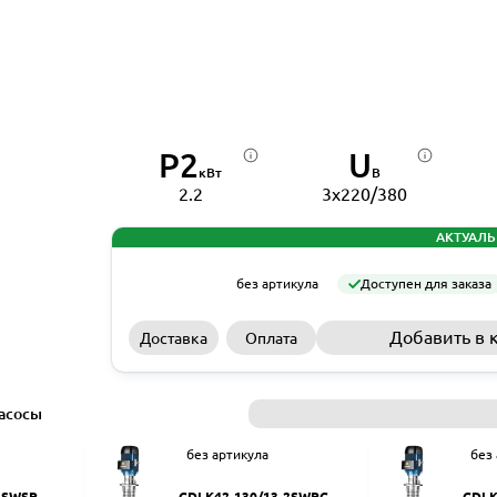
P2
U
кВт
В
2.2
3x220/380
АКТУАЛЬ
без артикула
Доступен для заказа
Добавить в 
Доставка
Оплата
асосы
без артикула
без
2SWSR
CDLK42-130/13-2SWPC
CDLK