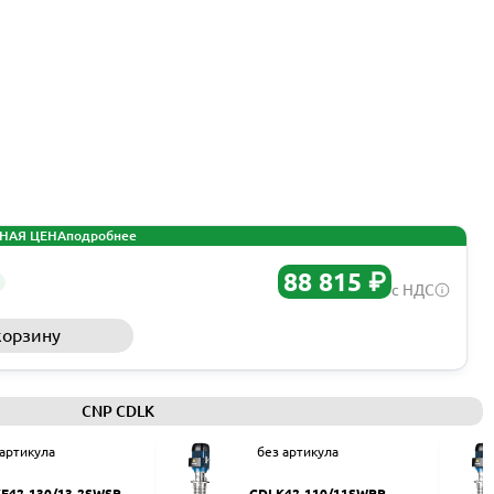
НАЯ ЦЕНА
подробнее
88 815 ₽
с НДС
корзину
Запросить КП
CNP CDLK
 артикула
без артикула
F42-130/13-2SWSR
CDLK42-110/11SWPR