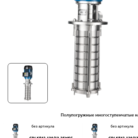
Полупогружные многоступенчатые н
без артикула
без артикула
CDLKF42-130/13-2SWSC
CDLKF42-120/1