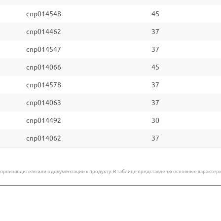
cnp014548
45
cnp014462
37
cnp014547
37
cnp014066
45
cnp014578
37
cnp014063
37
cnp014492
30
cnp014062
37
е производителя или в документации к продукту. В таблице представлены основные характ