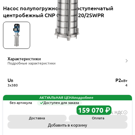
Насос полупогружной многоступенчатый
центробежный CNP CDLK32-20/2SWPR
Характеристики
Подробные характеристики
U
P2
В
кВт
3x380
4
АКТУАЛЬНАЯ ЦЕНА
подробнее
без артикула
Доступен для заказа
159 070 ₽
с НДС
Доставка
Оплата
Добавить в корзину
Запросить КП