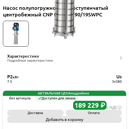
Насос полупогружной многоступенчатый
центробежный CNP CDLK8-190/19SWPC
Характеристики
Подробные характеристики
P2
U
кВт
В
7.5
3x380
АКТУАЛЬНАЯ ЦЕНА
подробнее
без артикула
Доступен для заказа
189 229 ₽
с НДС
Доставка
Оплата
Добавить в корзину
Запросить КП