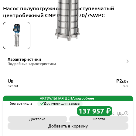
Насос полупогружной многоступенчатый
центробежный CNP CDLK15-70/7SWPC
Характеристики
Подробные характеристики
U
P2
В
кВт
3x380
5.5
АКТУАЛЬНАЯ ЦЕНА
подробнее
без артикула
Доступен для заказа
137 957 ₽
с НДС
Доставка
Оплата
Добавить в корзину
Запросить КП