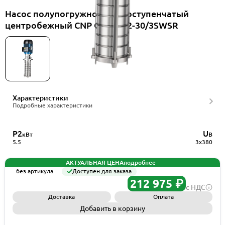
Насос полупогружной многоступенчатый
центробежный CNP CDLKF32-30/3SWSR
Характеристики
Подробные характеристики
P2
U
кВт
В
5.5
3x380
АКТУАЛЬНАЯ ЦЕНА
подробнее
без артикула
Доступен для заказа
212 975 ₽
с НДС
Доставка
Оплата
Добавить в корзину
Запросить КП