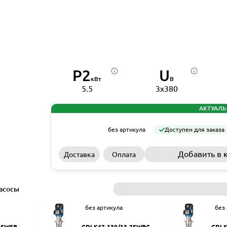
P2
U
кВт
В
5.5
3x380
АКТУАЛЬ
без артикула
Доступен для заказа
Добавить в 
Доставка
Оплата
асосы
без артикула
без
2SWSR
CDLK42-130/13-2SWPC
CDLK