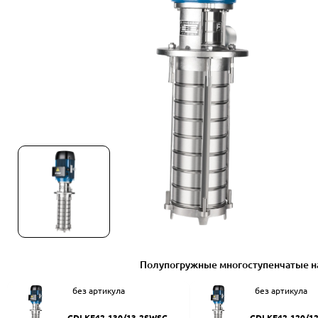
Полупогружные многоступенчатые н
без артикула
без артикула
CDLKF42-130/13-2SWSC
CDLKF42-120/1