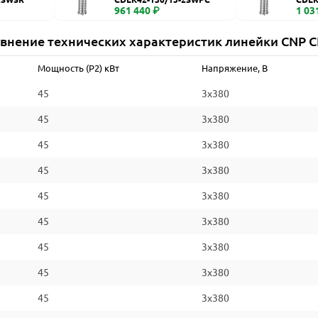
961 440 ₽
1 03
внение технических характеристик линейки CNP 
Мощность (P2) кВт
Напряжение, В
45
3x380
45
3x380
45
3x380
45
3x380
45
3x380
45
3x380
45
3x380
45
3x380
45
3x380