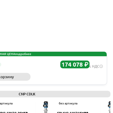
НАЯ ЦЕНА
подробнее
174 078 ₽
с НДС
корзину
Запросить КП
CNP CDLK
 артикула
без артикула
F42-130/13-2SWSR
CDLK42-110/11SWPR