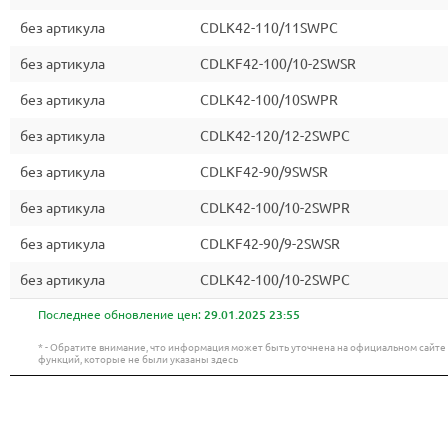
без артикула
CDLK42-110/11SWPC
без артикула
CDLKF42-100/10-2SWSR
без артикула
CDLK42-100/10SWPR
без артикула
CDLK42-120/12-2SWPC
без артикула
CDLKF42-90/9SWSR
без артикула
CDLK42-100/10-2SWPR
без артикула
CDLKF42-90/9-2SWSR
без артикула
CDLK42-100/10-2SWPC
Последнее обновление цен:
29.01.2025 23:55
* - Обратите внимание, что информация может быть уточнена на официальном сайт
функций, которые не были указаны здесь