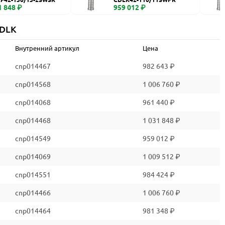
1 848 ₽
959 012 ₽
CDLK
Внутренний артикул
Цена
cnp014467
982 643 ₽
cnp014568
1 006 760 ₽
cnp014068
961 440 ₽
cnp014468
1 031 848 ₽
cnp014549
959 012 ₽
cnp014069
1 009 512 ₽
cnp014551
984 424 ₽
cnp014466
1 006 760 ₽
cnp014464
981 348 ₽