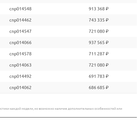
cnp014548
913 368 ₽
cnp014462
743 335 ₽
cnp014547
721 080 ₽
cnp014066
937 565 ₽
cnp014578
711 287 ₽
cnp014063
721 080 ₽
cnp014492
691 783 ₽
cnp014062
686 685 ₽
еристики каждой модели, но возможно наличие дополнительных особенностей или