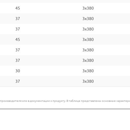
45
3x380
37
3x380
37
3x380
45
3x380
37
3x380
37
3x380
30
3x380
37
3x380
е производителя или в документации к продукту. В таблице представлены основные характ