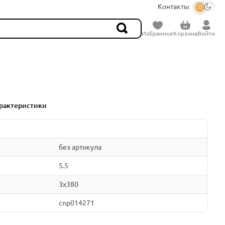
Контакты
Избранное
Корзина
Войти
рактеристики
без артикула
5.5
3x380
cnp014271