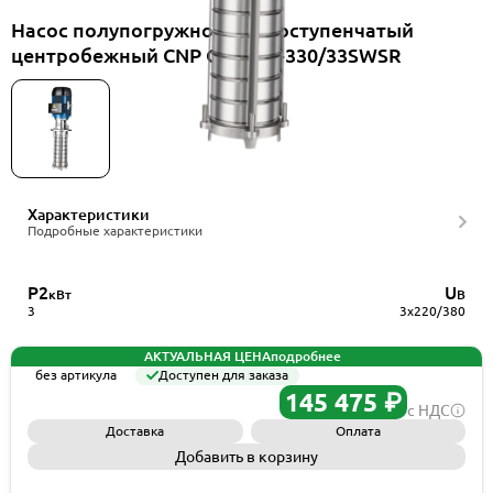
Насос полупогружной многоступенчатый
центробежный CNP CDLKF3-330/33SWSR
Характеристики
Подробные характеристики
P2
U
кВт
В
3
3x220/380
АКТУАЛЬНАЯ ЦЕНА
подробнее
без артикула
Доступен для заказа
145 475 ₽
с НДС
Доставка
Оплата
Добавить в корзину
Запросить КП