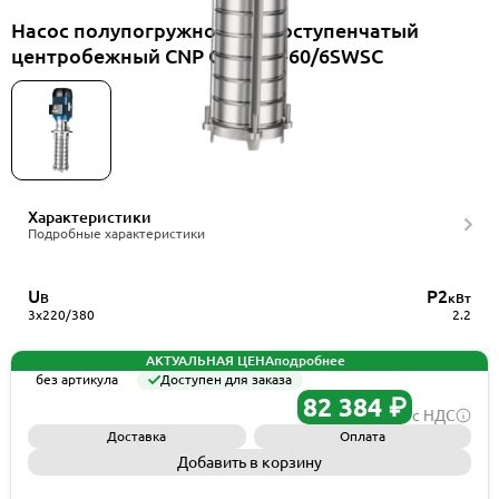
Насос полупогружной многоступенчатый
центробежный CNP CDLKF8-60/6SWSC
Характеристики
Подробные характеристики
U
P2
В
кВт
3x220/380
2.2
АКТУАЛЬНАЯ ЦЕНА
подробнее
без артикула
Доступен для заказа
82 384 ₽
с НДС
Доставка
Оплата
Добавить в корзину
Запросить КП