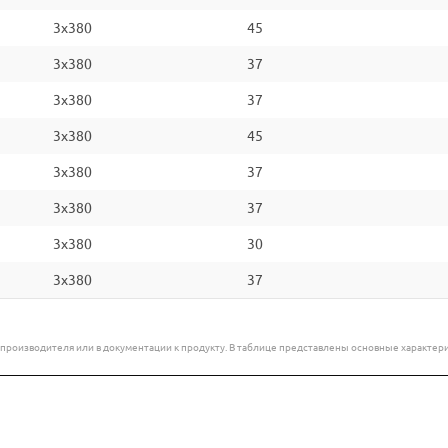
3x380
45
3x380
37
3x380
37
3x380
45
3x380
37
3x380
37
3x380
30
3x380
37
е производителя или в документации к продукту. В таблице представлены основные характ