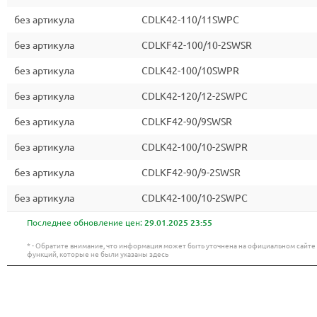
без артикула
CDLK42-110/11SWPC
без артикула
CDLKF42-100/10-2SWSR
без артикула
CDLK42-100/10SWPR
без артикула
CDLK42-120/12-2SWPC
без артикула
CDLKF42-90/9SWSR
без артикула
CDLK42-100/10-2SWPR
без артикула
CDLKF42-90/9-2SWSR
без артикула
CDLK42-100/10-2SWPC
Последнее обновление цен:
29.01.2025 23:55
* - Обратите внимание, что информация может быть уточнена на официальном сайт
функций, которые не были указаны здесь