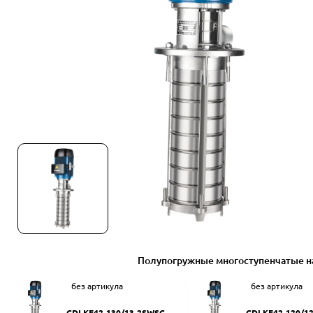
Полупогружные многоступенчатые н
без артикула
без артикула
CDLKF42-130/13-2SWSC
CDLKF42-120/1