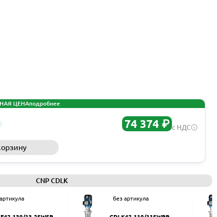
НАЯ ЦЕНА
подробнее
74 374 ₽
с НДС
корзину
Запросить КП
CNP CDLK
 артикула
без артикула
F42-130/13-2SWSR
CDLK42-110/11SWPR