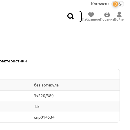
Контакты
Избранное
Корзина
Войти
рактеристики
без артикула
3x220/380
1.5
cnp014534