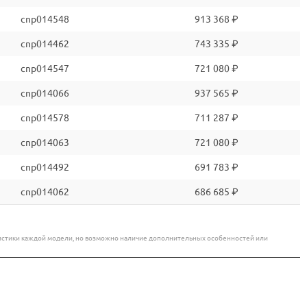
cnp014548
913 368 ₽
cnp014462
743 335 ₽
cnp014547
721 080 ₽
cnp014066
937 565 ₽
cnp014578
711 287 ₽
cnp014063
721 080 ₽
cnp014492
691 783 ₽
cnp014062
686 685 ₽
еристики каждой модели, но возможно наличие дополнительных особенностей или