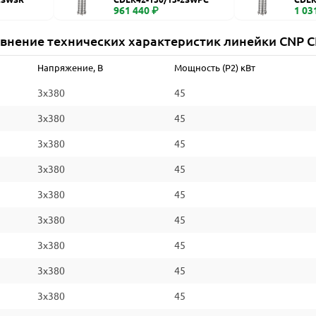
961 440 ₽
1 03
внение технических характеристик линейки CNP 
Напряжение, В
Мощность (P2) кВт
3x380
45
3x380
45
3x380
45
3x380
45
3x380
45
3x380
45
3x380
45
3x380
45
3x380
45