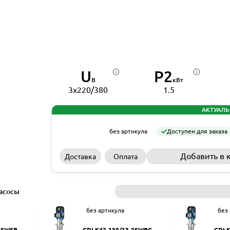
U
P2
В
кВт
3x220/380
1.5
АКТУАЛЬ
без артикула
Доступен для заказа
Добавить в 
Доставка
Оплата
асосы
без артикула
без
2SWSR
CDLK42-130/13-2SWPC
CDLK