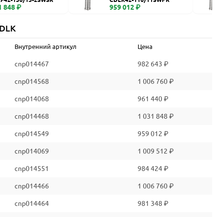
1 848 ₽
959 012 ₽
CDLK
Внутренний артикул
Цена
cnp014467
982 643 ₽
cnp014568
1 006 760 ₽
cnp014068
961 440 ₽
cnp014468
1 031 848 ₽
cnp014549
959 012 ₽
cnp014069
1 009 512 ₽
cnp014551
984 424 ₽
cnp014466
1 006 760 ₽
cnp014464
981 348 ₽