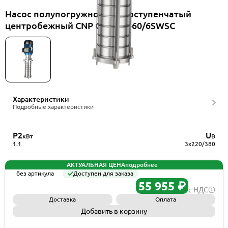
Насос полупогружной многоступенчатый
центробежный CNP CDLKF4-60/6SWSC
Характеристики
Подробные характеристики
P2
U
кВт
В
1.1
3x220/380
АКТУАЛЬНАЯ ЦЕНА
подробнее
без артикула
Доступен для заказа
55 955 ₽
с НДС
Доставка
Оплата
Добавить в корзину
Запросить КП