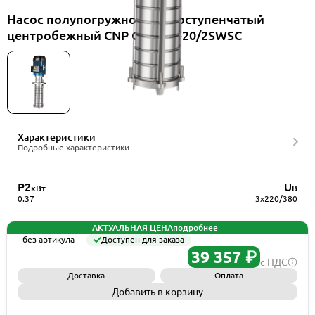
Насос полупогружной многоступенчатый
центробежный CNP CDLKF4-20/2SWSC
Характеристики
Подробные характеристики
P2
U
кВт
В
0.37
3x220/380
АКТУАЛЬНАЯ ЦЕНА
подробнее
без артикула
Доступен для заказа
39 357 ₽
с НДС
Доставка
Оплата
Добавить в корзину
Запросить КП