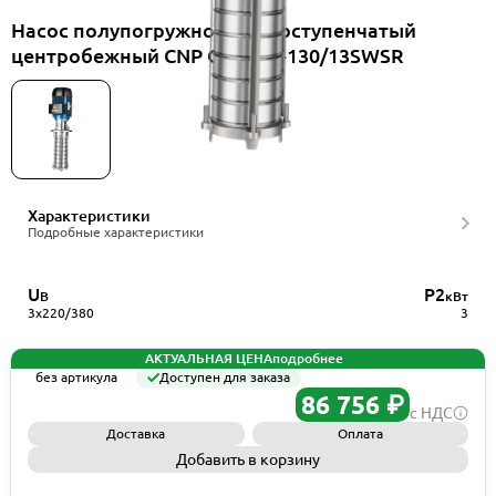
Насос полупогружной многоступенчатый
центробежный CNP CDLKF4-130/13SWSR
Характеристики
Подробные характеристики
U
P2
В
кВт
3x220/380
3
АКТУАЛЬНАЯ ЦЕНА
подробнее
без артикула
Доступен для заказа
86 756 ₽
с НДС
Доставка
Оплата
Добавить в корзину
Запросить КП