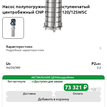
Насос полупогружной многоступенчатый
центробежный CNP CDLKF4-120/12SWSC
Характеристики
Подробные характеристики
U
P2
В
кВт
3x220/380
2.2
АКТУАЛЬНАЯ ЦЕНА
подробнее
без артикула
Доступен для заказа
73 321 ₽
с НДС
Доставка
Оплата
Добавить в корзину
Запросить КП